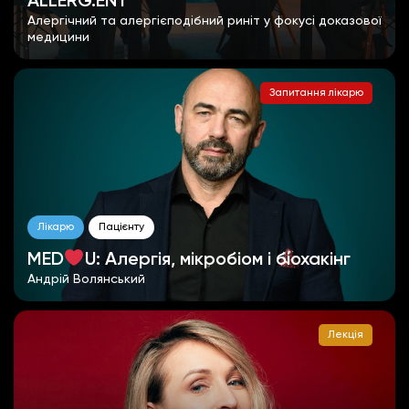
ALLERG.ENT
Алергічний та алергієподібний риніт у фокусі доказової
медицини
Запитання лікарю
Лікарю
Пацієнту
MED
U: Алергія, мікробіом і біохакінг
Андрій Волянський
Лекція