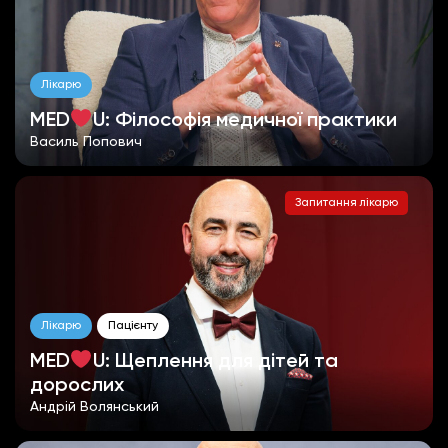
Лікарю
MED
U: Філософія медичної практики
Василь Попович
Запитання лікарю
Лікарю
Пацієнту
MED
U: Щеплення для дітей та
дорослих
Андрій Волянський