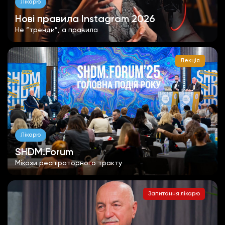
Лікарю
Нові правила Instagram 2026
Не “тренди”, а правила
Лекція
Лікарю
SHDM.Forum
Мікози респіраторного тракту
Запитання лікарю