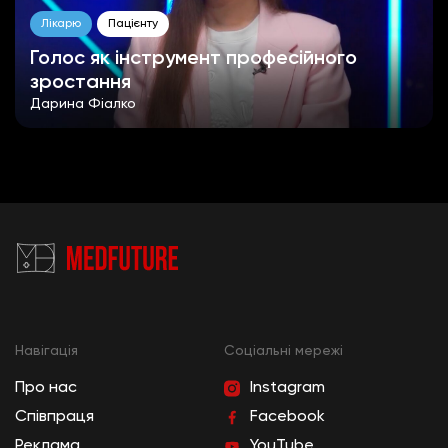
Лікарю
Пацієнту
Голос як інструмент професійного
зростання
Дарина Фіалко
Навігація
Cоціальні мережі
Про нас
Instagram
Співпраця
Facebook
Реклама
YouTube