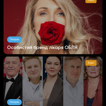
Курс
Лікарю
Особистий бренд лікаря ОБЛЯ
Курс
Лікарю