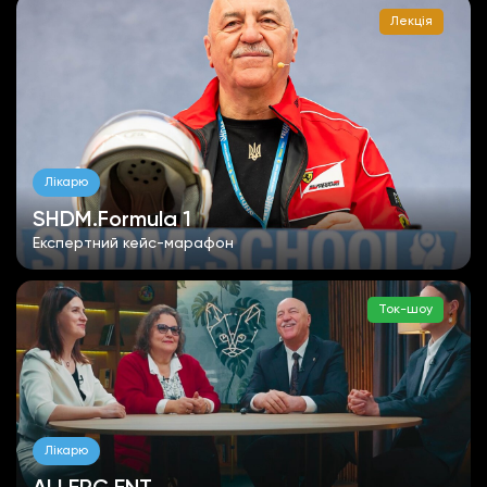
Лекція
Лікарю
SHDM.Formula 1
Експертний кейс-марафон
Ток-шоу
Лікарю