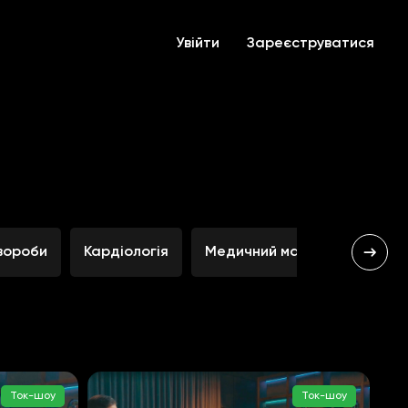
Увійти
Зареєструватися
хвороби
Кардіологія
Медичний маркетинг
Не
Ток-шоу
Ток-шоу