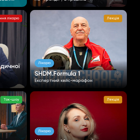
ння лікарю
Лекція
Лікарю
едичної
SHDM.Formula 1
Експертний кейс-марафон
Ток-шоу
Лекція
Лікарю