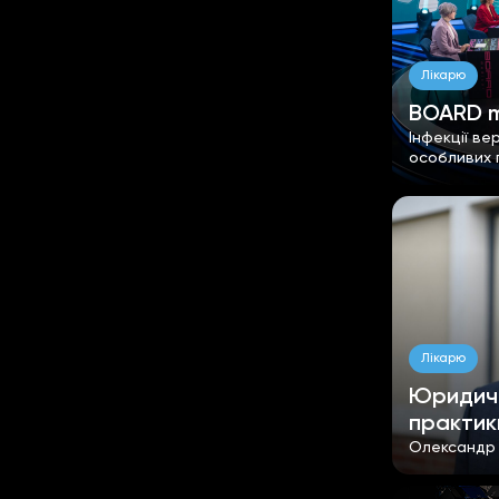
Лікарю
BOARD m
Інфекції ве
особливих г
Лікарю
Юридичн
практик
Олександр