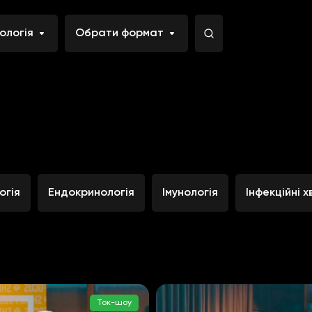
ологія
Обрати формат
огія
Ендокринологія
Імунологія
Інфекційні 
Ток-шоу