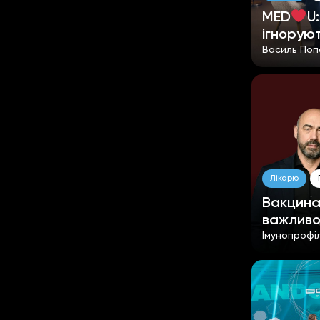
MED
U
ігнорую
Василь Поп
Лікарю
Вакцина
важливо
Імунопрофі