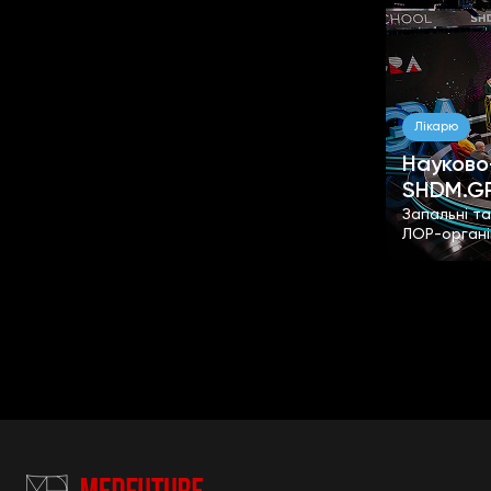
Лікарю
Науково
SHDM.G
Запальні т
ЛОР-органі