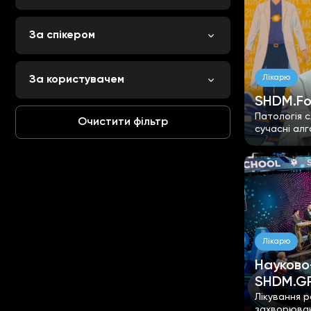
За спікером
Лікарю
За користувачем
SHDM.Fo
Патологія 
Очистити фільтр
сучасні ал
Лікарю
Науково
SHDM.G
Лікування 
захворюван