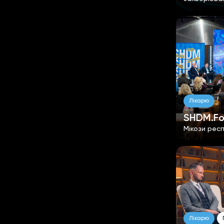
Лікарю
SHDM.F
Мікози рес
Лікарю