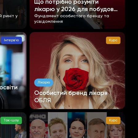
Що потрібно розуміти
лікарю у 2026 для побудови
 риніт у
ОБ
Фундамент особистого бренду та
усвідомлення
Інтерв'ю
Курс
Лікарю
освіти
Особистий бренд лікаря
ОБЛЯ
Ток-шоу
Курс