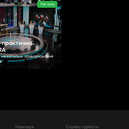
Ток-шоу
-практична
RA
а незапальні захворювання
в
Навігація
Служба турботи