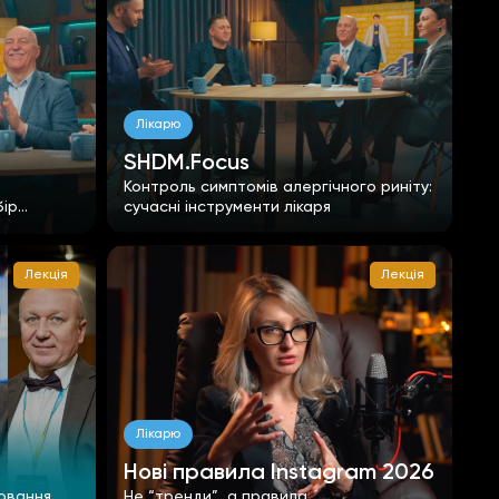
Лікарю
SHDM.Focus
Контроль симптомів алергічного риніту:
бір
сучасні інструменти лікаря
ики
Лекція
Лекція
Лікарю
Нові правила Instagram 2026
рювання
Не “тренди”, а правила