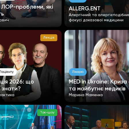
: ЛОР-проблеми, які
ALLERG.ENT
ть
Алергічний та алергієподібний
ович
фокусі доказової медицини
Лекція
Пацієнту
Лікарю
ція 2026: що
MED in Ukraine: Криза 
 знати?
та майбутнє медиків
лактика
Марина Маменко
Ток-шоу