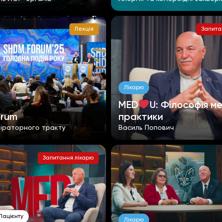
Лекція
Запита
Лікарю
MED
U: Філософія м
orum
практики
піраторного тракту
Василь Попович
Запитання лікарю
Пацієнту
Лікарю