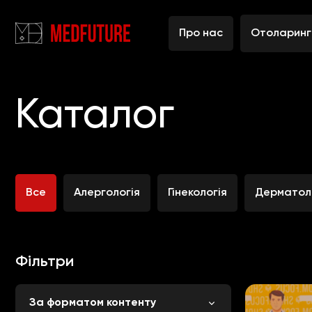
Про нас
Отоларинг
Головна
Каталог
Каталог
Все
Алергологія
Гінекологія
Дерматол
Фільтри
За форматом контенту