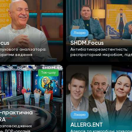
Лікарю
cus
SHDM.Focus
слухового аналізатора:
Антибіотикорезистентність:
горитми ведення
респіраторний мікробіом, під
антибіотика, оральні пробіот
Ток-шоу
-практична
Лікарю
RA
ALLERG.ENT
розповсюджених
ь ЛОР-органів
Алергія та коморбідні захво