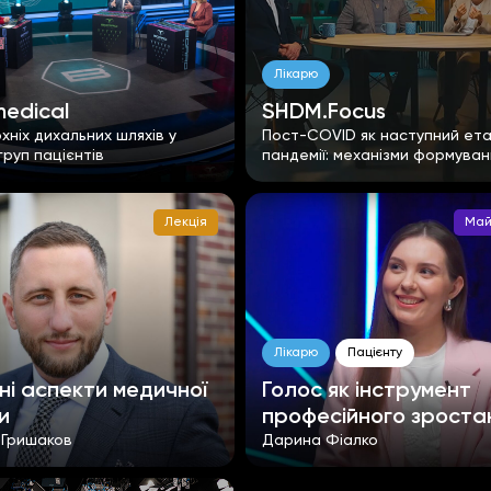
Лікарю
edical
SHDM.Focus
рхніх дихальних шляхів у
Пост-COVID як наступний ет
руп пацієнтів
пандемії: механізми формуван
превенції
Лекція
Май
Лікарю
Пацієнту
і аспекти медичної
Голос як інструмент
и
професійного зроста
 Гришаков
Дарина Фіалко