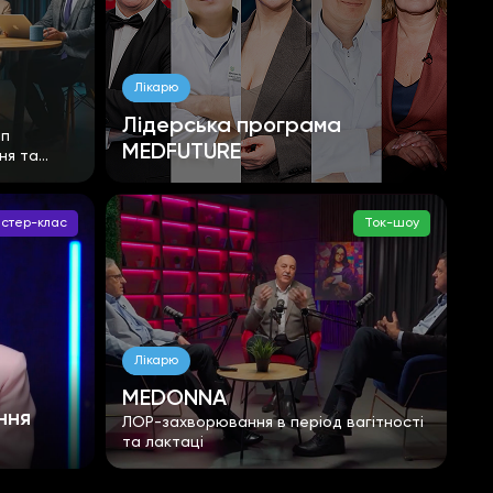
Лікарю
Лідерська програма
ап
MEDFUTURE
ня та
стер-клас
Ток-шоу
Лікарю
MEDONNA
ння
ЛОР-захворювання в період вагітності
та лактаці