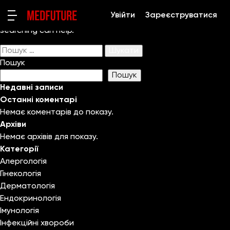
Nothing Found
Увійти
Зареєструватися
It seems we can’t find what you’re looking for. Perhaps
searching can help.
Пошук:
Пошук
Пошук
Недавні записи
Останні коментарі
Немає коментарів до показу.
Архіви
Немає архівів для показу.
Категорії
Алергологія
Гінекологія
Дерматологія
Ендокринологія
Імунологія
Інфекційні хвороби