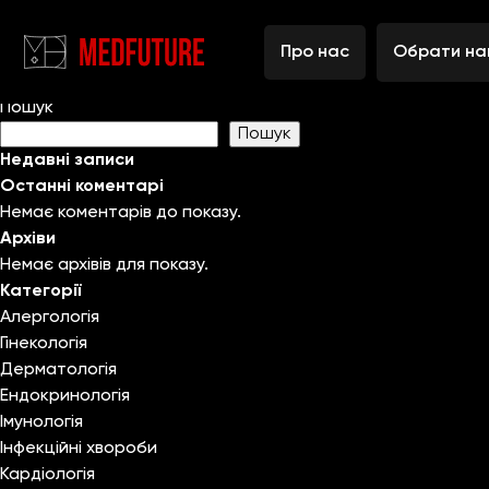
Nothing Found
It seems we can’t find what you’re looking for. Perhaps sear
Про нас
Обрати на
Пошук:
Пошук
Пошук
Недавні записи
Останні коментарі
Немає коментарів до показу.
Архіви
Немає архівів для показу.
Категорії
Алергологія
Гінекологія
Дерматологія
Ендокринологія
Імунологія
Інфекційні хвороби
Кардіологія