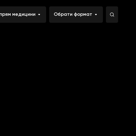
ching can help.
прям медицини
Обрати формат