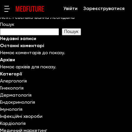
Міщенко Лариса Анатоліївна
Увійти
Зареєструватися
Навігація
Previous:
Мацюра Оксана Іванівна
записів
Next:
Ревенько Іванна Леонідівна
Пошук
Пошук
Недавні записи
Останні коментарі
Немає коментарів до показу.
Архіви
Немає архівів для показу.
Категорії
Алергологія
Гінекологія
Дерматологія
Ендокринологія
Імунологія
Інфекційні хвороби
Кардіологія
Медичний маркетинг