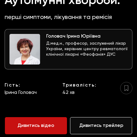
Аутоімунні хвороби:
перші симптоми, лікування та ремісія
Головач Ірина Юріївна
Д.мед.н., професор, заслужений лікар
України, керівник центру ревматології
клінічної лікарні «Феофанія» ДУС
Гість:
Тривалість:
Ірина Головач
42 хв
Дивитись відео
Дивитись трейлер