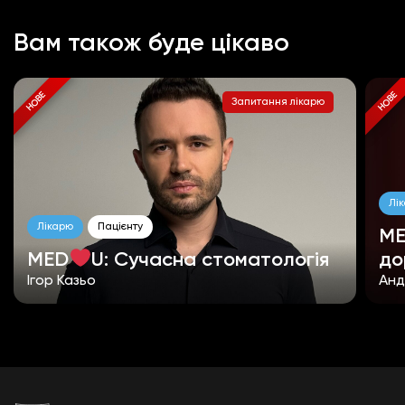
Вам також буде цікаво
НОВЕ
НОВЕ
Запитання лікарю
Лі
Лікарю
Пацієнту
M
MED
U: Сучасна стоматологія
до
Iгор Казьо
Анд