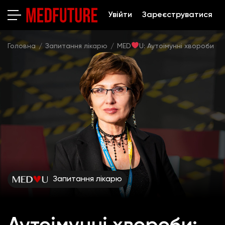
Увійти
Зареєструватися
Головна
Запитання лікарю
MED
U: Аутоімунні хвороби
Запитання лікарю