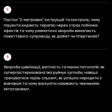
Пастки "2-метрових" інструкцій та контроль: чому
пацієнти кидають терапію через страх побічних
ефектів та чому ревматичні хвороби вимагають
пожиттєвого супроводу, як діабет чи гіпертензія?
Хвороби цивілізації, вагітність та маски патологій: як
суперпастеризована їжа руйнує суглоби, навіщо
тренуватися «крізь сльози», як успішно народити з
вовчаком та чому васкуліти називають «великими
імітаторами».