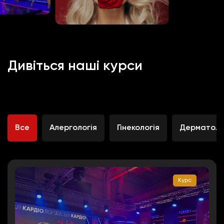
Дивіться наші курси
Все
Алергологія
Гінекологія
Дерматоло
Курс