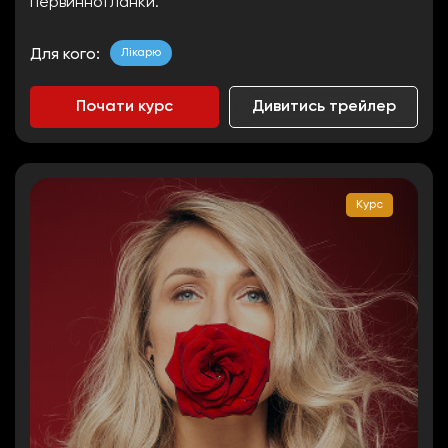
первинної ланки.
Лікарю
Для кого:
Почати курс
Дивитись трейлер
Курс