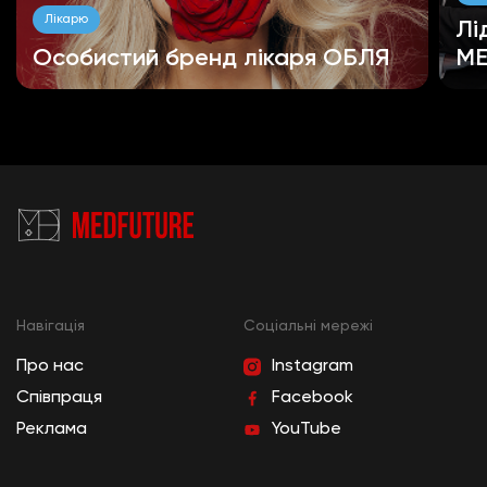
Лікарю
Лі
Особистий бренд лікаря ОБЛЯ
ME
Навігація
Cоціальні мережі
Про нас
Instagram
Співпраця
Facebook
Реклама
YouTube