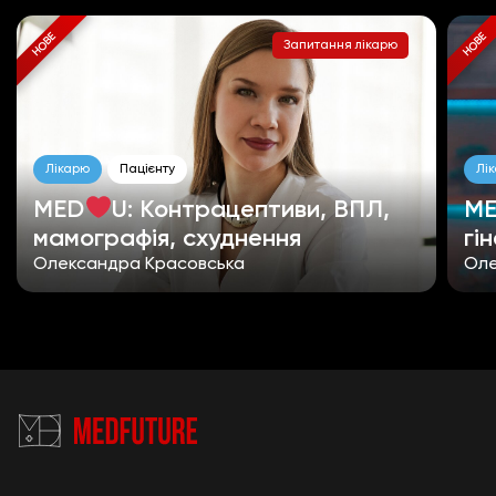
НОВЕ
НОВЕ
Запитання лікарю
Лікарю
Пацієнту
Лі
MED
U: Контрацептиви, ВПЛ,
M
мамографія, схуднення
гі
Олександра Красовська
Оле