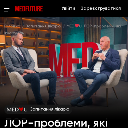
Увійти
Зареєструватися
Головна
Запитання лікарю
MED
U: ЛОР-проблеми, які
ігнорують
Запитання лікарю
ЛОР-проблеми, які