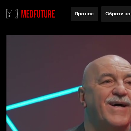
Про нас
Обрати на
Головна
Лідерська програма MEDFUTURE
Алгоритм поста