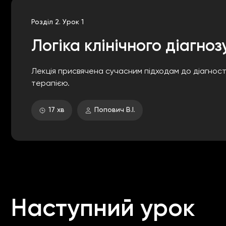
Розділ 2. Урок 1
Логіка клінічного діагноз
Лекція присвячена сучасним підходам до діагности
терапією.
17 хв
Попович В.І.
Наступний урок