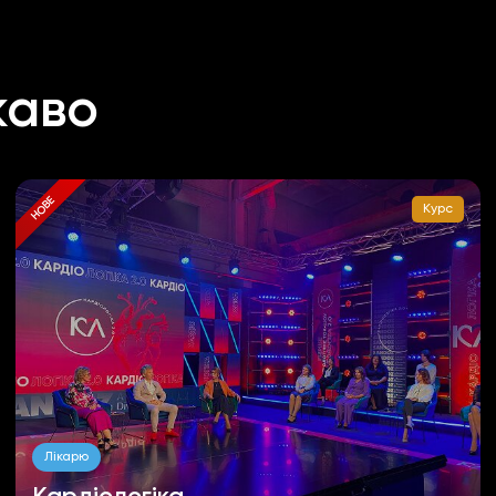
каво
НОВЕ
Курс
Лікарю