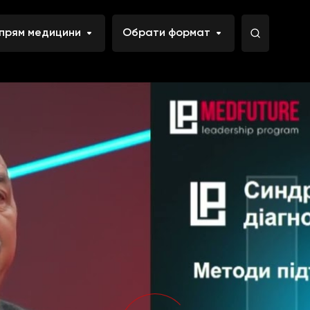
прям медицини
Обрати формат
новки діагнозу та комунікації з пацієнтами
Логіка клінічного д