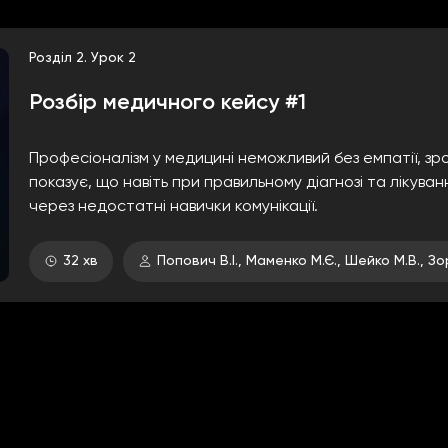
Розділ 2. Урок 2
Розбір медичного кейсу #1
Професіоналізм у медицині неможливий без емпатії, зро
показує, що навіть при правильному діагнозі та лікув
через недостатні навички комунікації.
32 хв
Попович В.І., Маменко М.Є., Шейко М.В., Зор