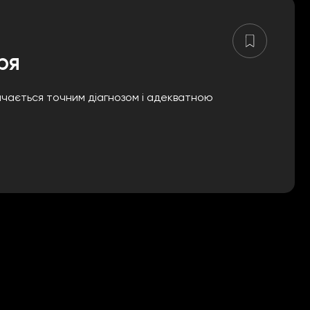
ря
начається точним діагнозом і адекватною