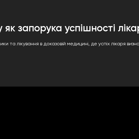
у як запорука успішності ліка
ки та лікування в доказовій медицині, де успіх лікаря виз