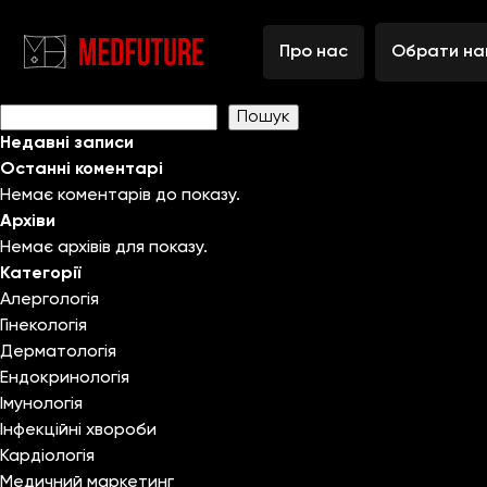
Головач Ірина Юріївна
Навігація
Previous:
Березнюк Володимир Васильович
Про нас
Обрати на
записів
Next:
Красовська Олександра Володимирівна
Пошук
Пошук
Недавні записи
Останні коментарі
Немає коментарів до показу.
Архіви
Немає архівів для показу.
Категорії
Алергологія
Гінекологія
Дерматологія
Ендокринологія
Імунологія
Інфекційні хвороби
Кардіологія
Медичний маркетинг